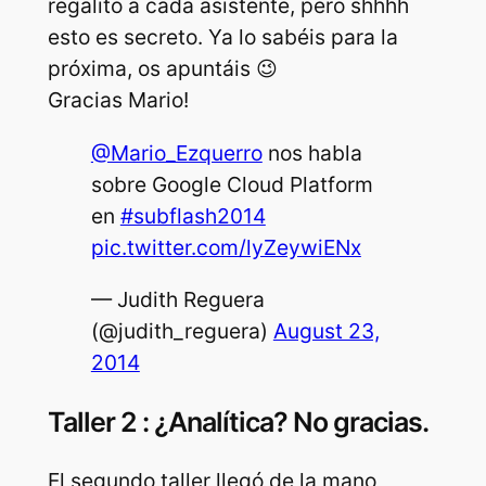
regalito a cada asistente, pero shhhh
esto es secreto. Ya lo sabéis para la
próxima, os apuntáis 😉
Gracias Mario!
@Mario_Ezquerro
nos habla
sobre Google Cloud Platform
en
#subflash2014
pic.twitter.com/lyZeywiENx
— Judith Reguera
(@judith_reguera)
August 23,
2014
Taller 2 : ¿Analítica? No gracias.
El segundo taller llegó de la mano