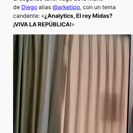
de
Diego
alias
@arketipo
, con un tema
candente: «
¿Analytics, El rey Midas?
¡VIVA LA REPÚBLICA!
»