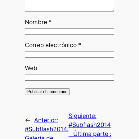
Nombre
*
Correo electrónico
*
Web
Siguiente:
←
Anterior:
#Subflash2014
#Subflash2014:
– Última parte :
Galeria de